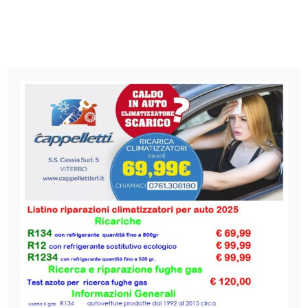
Salta
al
contenuto
CLIMATIZZATORI
Climatizzatori e Condizionatori per