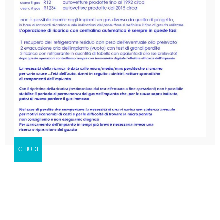
Ambienti
La nostra società è specializzata nella
fornitura,
installazione e assistenza di climatizzatori per
ambienti
. Il marchio che proponiamo è
Hitachi che
offre per la maggior parte dei prodotti 5 anni di
garanzia
e del quale, per i gruppi da noi installati,
forniamo l’assistenza tecnica anche nel periodo di
garanzia .
CHIUDI
Il
climatizzatore
dotato di
tecnologia
Inverter
,agendo opportunamente sulle
caratteristiche dell’energia elettrica di
alimentazione,
fa variare il numero di giri del